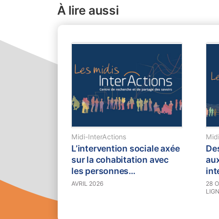
À lire aussi
Midi-InterActions
Midi
L’intervention sociale axée
Des
sur la cohabitation avec
aux
les personnes
int
marginalisées : le cas de la
AVRIL 2026
28 O
LIG
Grande Bibliothèque
de BanQ