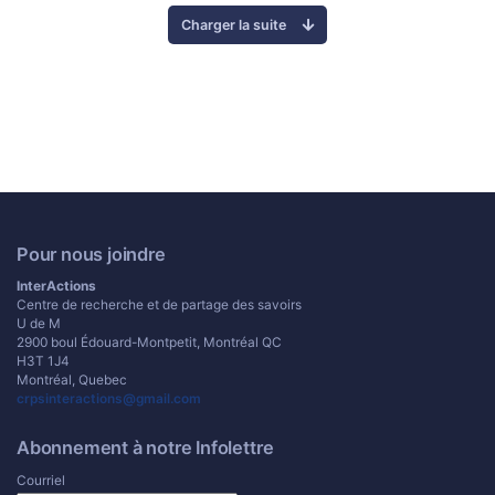
Charger la suite
Pour nous joindre
InterActions
Centre de recherche et de partage des savoirs
U de M
2900 boul Édouard-Montpetit, Montréal QC
H3T 1J4
Montréal, Quebec
crpsinteractions@gmail.com
Abonnement à notre Infolettre
Courriel