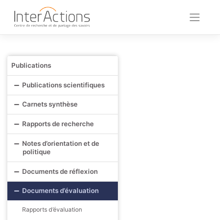
Skip
to
content
Publications
Publications scientifiques
Carnets synthèse
Rapports de recherche
Notes d’orientation et de
politique
Documents de réflexion
Documents d’évaluation
Rapports d’évaluation