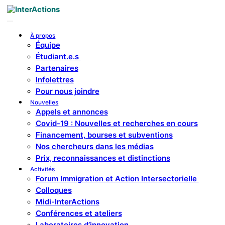
Skip
to
content
À propos
Équipe
Étudiant.e.s
Partenaires
Infolettres
Pour nous joindre
Nouvelles
Appels et annonces
Covid-19 : Nouvelles et recherches en cours
Financement, bourses et subventions
Nos chercheurs dans les médias
Prix, reconnaissances et distinctions
Activités
Forum Immigration et Action Intersectorielle
Colloques
Midi-InterActions
Conférences et ateliers