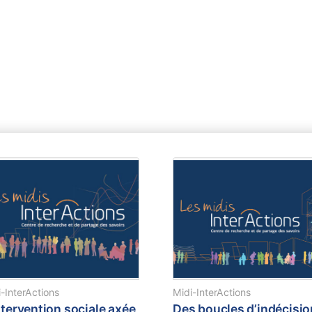
-InterActions
Midi-InterActions
ntervention sociale axée
Des boucles d’indécisi