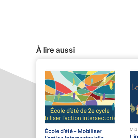
À lire aussi
Midi
École d’été – Mobiliser
L’i