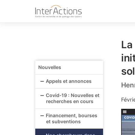
Skip
to
content
La
ini
Nouvelles
so
Appels et annonces
Henr
Covid-19 : Nouvelles et
Févri
recherches en cours
Financement, bourses
et subventions