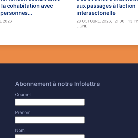
 la cohabitation avec
aux passages à l’action
s personnes
intersectorielle
ginalisées : le cas de la
L 2026
28 OCTOBRE, 2026, 12H00 – 13H1
LIGNE
nde Bibliothèque
 BanQ
Abonnement à notre Infolettre
Courriel
Prénom
Nom