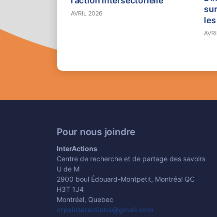
l’action intersectorielle
sur
AVRIL 2026
le
mar
AVRI
Gra
de
Pour nous joindre
InterActions
Centre de recherche et de partage des savoirs
U de M
2900 boul Édouard-Montpetit, Montréal QC
H3T 1J4
Montréal, Quebec
crpsinteractions@gmail.com