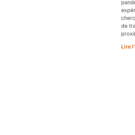
pandé
expér
cherc
de tr
proxi
Lire l