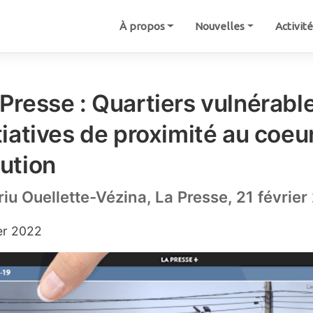
À propos
Nouvelles
Activit
 Presse : Quartiers vulnérabl
tiatives de proximité au coeur
lution
iu Ouellette-Vézina, La Presse, 21 févrie
er 2022