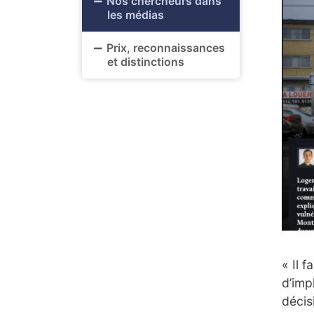
Nos chercheurs dans
les médias
Prix, reconnaissances
et distinctions
« Il 
d’imp
décis