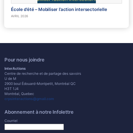
École d’été – Mobiliser l’action intersectorielle
AVRIL 2026
Pour nous joindre
InterActions
Centre de recherche et de partage des savoirs
U de M
2900 boul Édouard-Montpetit, Montréal QC
H3T 1J4
Montréal, Quebec
crpsinteractions@gmail.com
Abonnement à notre Infolettre
Courriel