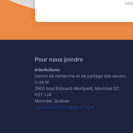
LIG
Grande Bibliothèque
de BanQ
Pour nous joindre
InterActions
Centre de recherche et de partage des savoirs
U de M
2900 boul Édouard-Montpetit, Montréal QC
H3T 1J4
Montréal, Quebec
crpsinteractions@gmail.com