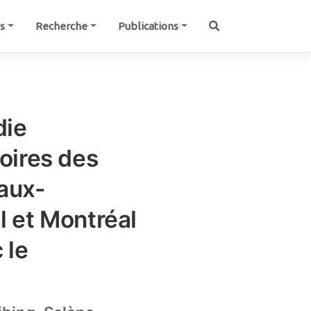
és
Recherche
Publications
die
toires des
aux-
l et Montréal
 le