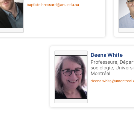
baptiste.brossard@anu.edu.au
Deena White
Professeure, Dépa
sociologie, Univers
Montréal
deena.white@umontreal.