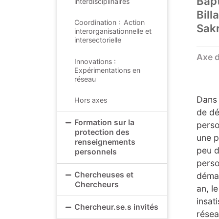
Bapt
interdisciplinaires
Bill
Coordination : Action
Sakr
interorganisationnelle et
intersectorielle
Axe 
Innovations :
Expérimentations en
réseau
Dans 
Hors axes
de dé
Formation sur la
perso
protection des
une p
renseignements
peu d
personnels
perso
Chercheuses et
démar
Chercheurs
an, l
insat
Chercheur.se.s invités
résea