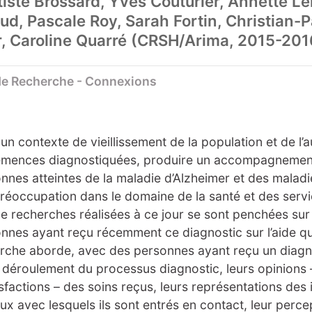
iste Brossard, Yves Couturier, Annette Le
aud, Pascale Roy, Sarah Fortin, Christian-
, Caroline Quarré (CRSH/Arima, 2015-201
de Recherche - Connexions
un contexte de vieillissement de la population et de 
mences diagnostiquées, produire un accompagnement 
nnes atteintes de la maladie d’Alzheimer et des malad
réoccupation dans le domaine de la santé et des servi
e recherches réalisées à ce jour se sont penchées sur 
nnes ayant reçu récemment ce diagnostic sur l’aide qu’
che aborde, avec des personnes ayant reçu un diagno
e déroulement du processus diagnostic, leurs opinions –
isfactions – des soins reçus, leurs représentations des i
ux avec lesquels ils sont entrés en contact, leur percep