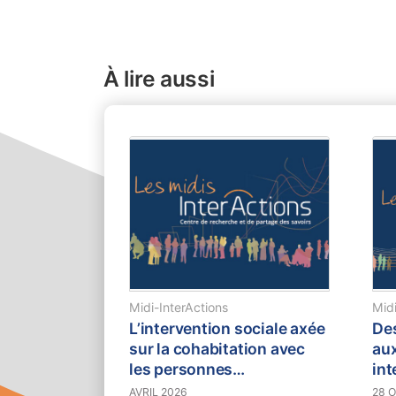
À lire aussi
Midi-InterActions
Midi
L’intervention sociale axée
Des
sur la cohabitation avec
aux
les personnes
int
marginalisées : le cas de la
AVRIL 2026
28 O