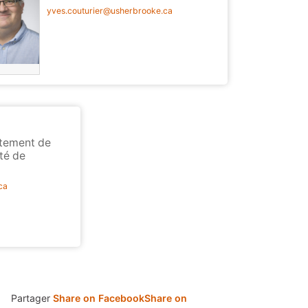
yves.couturier@usherbrooke.ca
rtement de
ité de
ca
Partager
Share on Facebook
Share on