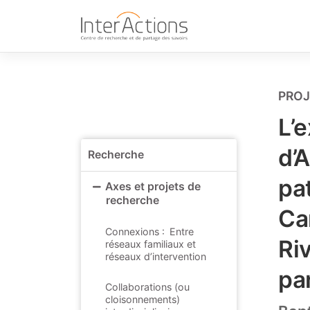
Skip
to
content
PROJ
L’
d’A
Recherche
pa
Axes et projets de
recherche
Ca
Connexions : Entre
Ri
réseaux familiaux et
réseaux d’intervention
pa
Collaborations (ou
cloisonnements)