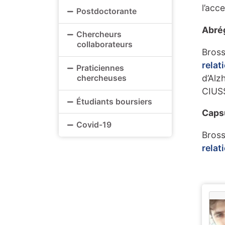
l’acce
Postdoctorante
Abré
Chercheurs
collaborateurs
Bross
relat
Praticiennes
d’Alz
chercheuses
CIUSS
Étudiants boursiers
Caps
Covid-19
Bross
relat