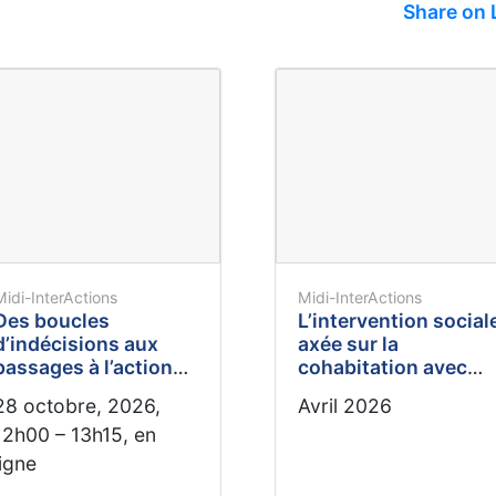
Share on 
Midi-InterActions
Midi-InterActions
Des boucles
L’intervention social
d’indécisions aux
axée sur la
passages à l’action
cohabitation avec
intersectorielle
les personnes
28 octobre, 2026,
Avril 2026
marginalisées : le ca
12h00 – 13h15, en
de la Grande
Bibliothèque de Ban
ligne