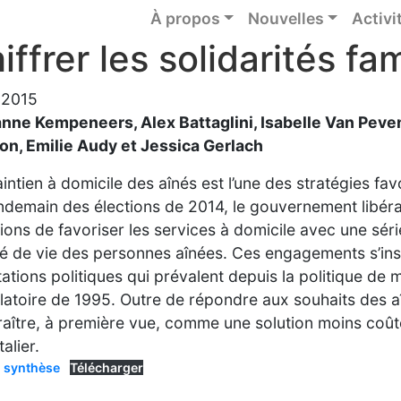
À propos
Nouvelles
Activi
iffrer les solidarités fam
 2015
nne Kempeneers, Alex Battaglini, Isabelle Van Peve
n, Emilie Audy et Jessica Gerlach
intien à domicile des aînés est l’une des stratégies f
ndemain des élections de 2014, le gouvernement libéral 
tions de favoriser les services à domicile avec une sér
té de vie des personnes aînées. Ces engagements s’insc
tations politiques qui prévalent depuis la politique de 
atoire de 1995. Outre de répondre aux souhaits des aî
aître, à première vue, comme une solution moins coûteu
alier.
 synthèse
Télécharger