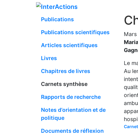
Skip
to
Ch
Publications
content
Publications scientifiques
Mars
Maria
Articles scientifiques
Gagno
Livres
Le ma
Chapitres de livres
Au le
inten
Carnets synthèse
quali
orien
Rapports de recherche
ambul
Notes d’orientation et de
appar
politique
hospit
Carnet
Documents de réflexion