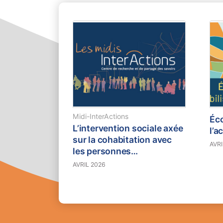
Midi-InterActions
Éco
L’intervention sociale axée
l’a
sur la cohabitation avec
AVRI
les personnes
marginalisées : le cas de la
AVRIL 2026
Grande Bibliothèque
de BanQ