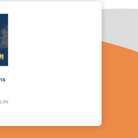
ons
5, EN