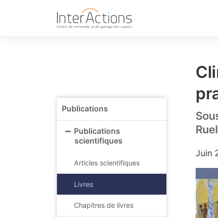
Skip
to
content
Cl
pr
Publications
Sous
Rue
Publications
scientifiques
Juin 
Articles scientifiques
Livres
Chapitres de livres