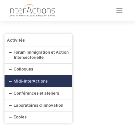
Skip
to
content
Activités
Forum Immigration et Action
Intersectorielle
Colloques
Midi-InterActions
Conférences et ateliers
Laboratoires d’innovation
Écoles