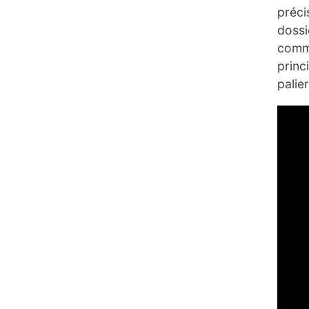
préci
dossi
comme
princ
palie