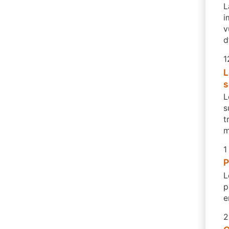
L
i
v
d
1
L
s
L
s
t
m
1
P
L
p
e
2