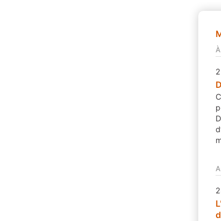
M
À
2
D
C
p
D
d
m
A
2
L
d