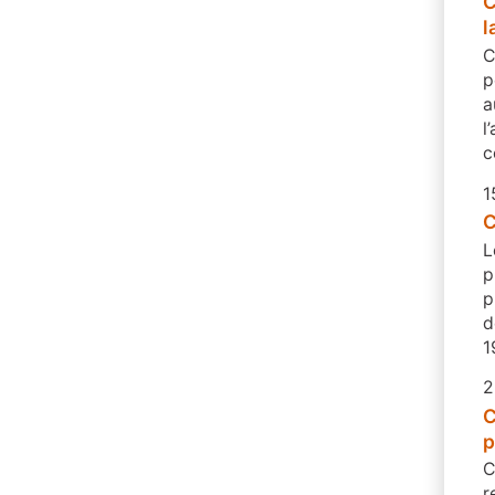
C
l
C
p
a
l
c
1
C
L
p
p
d
1
2
C
p
C
r