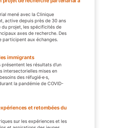
 projet de recherche partenarial à
rial mené avec la Clinique
t, active depuis près de 30 ans
du projet, les spécificités de
rincipaux axes de recherche. Des
ue participent aux échanges.
 des immigrants
s présentent les résultats d’un
s intersectorielles mises en
esoins des réfugié·e·s,
 durant la pandémie de COVID-
: expériences et retombées du
iques sur les expériences et les
ns et aspirations des jeunes