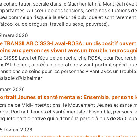
a cohabitation sociale dans le Quartier latin à Montréal révèl
mportantes. Au cœur de ces tensions, certaines situations d
ues comme un risque à la sécurité publique et sont rarement t
’alcool ou de drogues, travail du sexe, pauvreté).
2 mars 2026
e TRANSILAB CISSS-Laval-ROSA : un dispositif ouvert p
oins aux personnes vivant avec un trouble neurocogni
e CISSS Laval et l’équipe de recherche ROSA, pour Recherche
ur l’Alzheimer, a créé un laboratoire vivant portant spécifiqu
ransitions de soins pour les personnes vivant avec un troubl
aladie d’Alzheimer
 mars 2026
ortrait Jeunes et santé mentale : Ensemble, pensons
ors de ce Midi-InterActions, le Mouvement Jeunes et santé m
rojet Portrait Jeunes et santé mentale : Ensemble, pensons 
nquête participative qui a donné la parole à plus de 850 jeun
5 février 2026