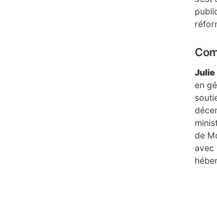
publi
réfor
Com
Julie
en gé
souti
décem
minis
de Mo
avec 
hébe