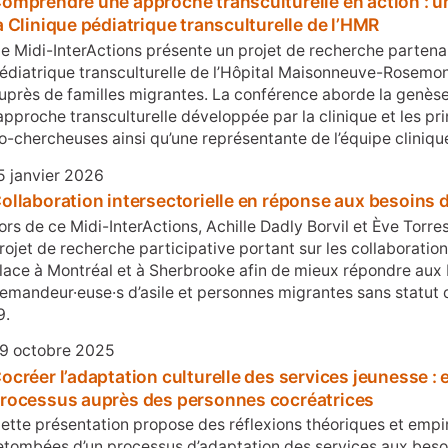
omprendre une approche transculturelle en action : un
a Clinique pédiatrique transculturelle de l’HMR
e Midi-InterActions présente un projet de recherche partena
édiatrique transculturelle de l’Hôpital Maisonneuve-Rosemon
uprès de familles migrantes. La conférence aborde la genèse 
’approche transculturelle développée par la clinique et les p
o-chercheuses ainsi qu’une représentante de l’équipe cliniq
5 janvier 2026
ollaboration intersectorielle en réponse aux besoins
ors de ce Midi-InterActions, Achille Dadly Borvil et Ève Torre
rojet de recherche participative portant sur les collaboration
lace à Montréal et à Sherbrooke afin de mieux répondre aux b
emandeur·euse·s d’asile et personnes migrantes sans statut
9.
9 octobre 2025
ocréer l’adaptation culturelle des services jeunesse 
rocessus auprès des personnes cocréatrices
ette présentation propose des réflexions théoriques et empir
etombées d’un processus d’adaptation des services aux besoi