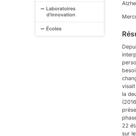
Alzh
Laboratoires
d’innovation
Mercr
Écoles
Rés
Depui
inter
perso
besoi
chang
visai
la de
(2016
prése
phase
22 ét
sur l