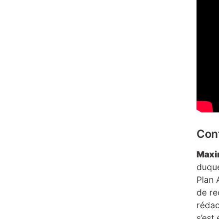
Conf
Maxi
duque
Plan 
de re
rédac
s’est