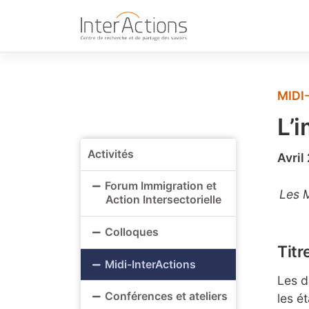
Skip
to
content
MIDI
L’
Activités
Avril
Forum Immigration et
Les M
Action Intersectorielle
Colloques
Titr
Midi-InterActions
Les d
Conférences et ateliers
les é