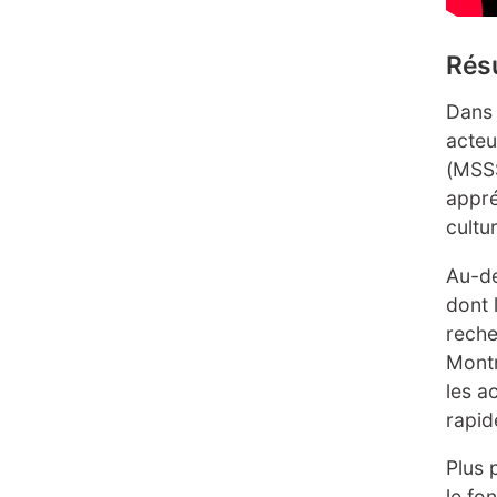
Rés
Dans 
acteu
(MSSS
appré
cultu
Au-de
dont 
reche
Montr
les a
rapid
Plus 
le fo