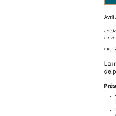
Avril
Les M
se ve
mer. 
La 
de p
Prés