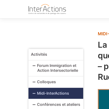
Skip
to
content
MIDI
La
qu
Activités
– 
Forum Immigration et
Action Intersectorielle
Ru
Colloques
Midi-InterActions
Conférences et ateliers