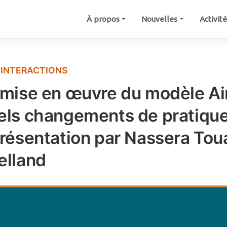
À propos
Nouvelles
Activit
-INTERACTIONS
 mise en œuvre du modèle Air
els changements de pratiques
présentation par Nassera Toua
elland