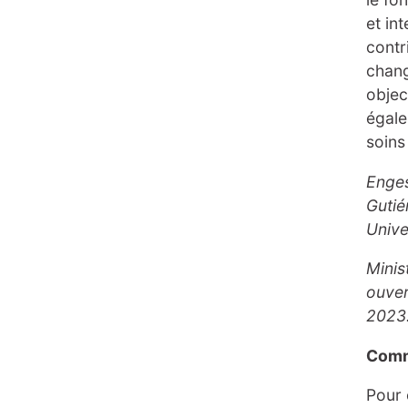
et in
contr
chang
objec
égale
soins
Enges
Gutié
Unive
Minis
ouve
2023
Comm
Pour 