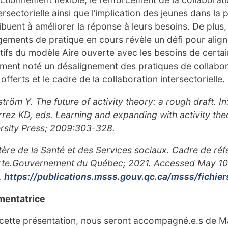
tersectorielle ainsi que l’implication des jeunes dans la 
ibuent à améliorer la réponse à leurs besoins. De plus,
ements de pratique en cours révèle un défi pour aligne
tifs du modèle Aire ouverte avec les besoins de certa
ment noté un désalignement des pratiques de collabora
 offerts et le cadre de la collaboration intersectorielle.
tröm Y. The future of activity theory: a rough draft. In
rrez KD, eds. Learning and expanding with activity th
rsity Press; 2009:303-328.
tère de la Santé et des Services sociaux. Cadre de réf
rte.Gouvernement du Québec; 2021. Accessed May 10
.
https://publications.msss.gouv.qc.ca/msss/fichie
entatrice
cette présentation, nous seront accompagné.e.s de M