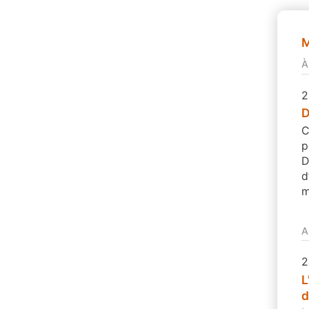
M
À
2
D
C
p
D
d
m
A
2
L
d