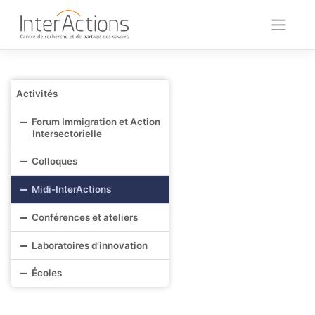
Skip
to
content
Activités
Forum Immigration et Action
Intersectorielle
Colloques
Midi-InterActions
Conférences et ateliers
Laboratoires d’innovation
Écoles