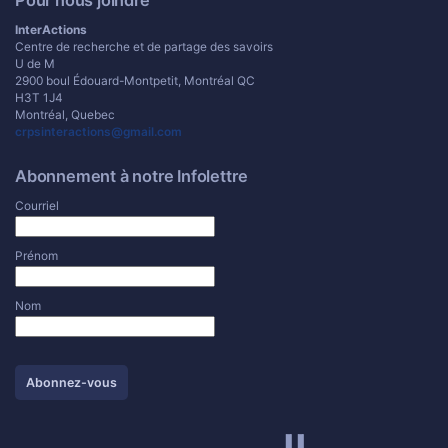
Pour nous joindre
InterActions
Centre de recherche et de partage des savoirs
U de M
2900 boul Édouard-Montpetit, Montréal QC
H3T 1J4
Montréal, Quebec
crpsinteractions@gmail.com
Abonnement à notre Infolettre
Courriel
Prénom
Nom